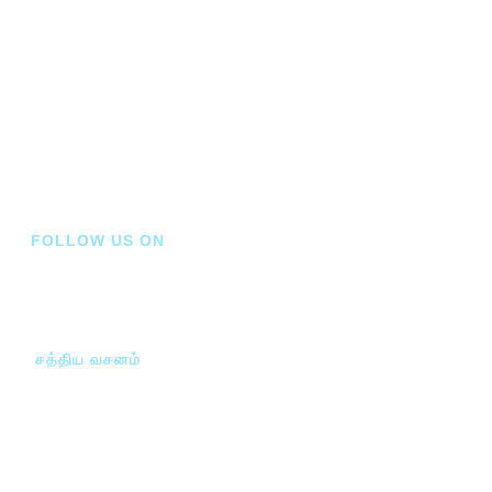
ஆசிரியரிடமிருந்து…
அதிகாலை வேளையில்…
வேதாகமத்தின் தனிச்சிறப்பு
புனித வேதாகமத்தின் வரலாறு
வாசகர்கள் பேசுகிறார்கள்
FOLLOW US ON
சத்திய வசனம்
சத்திய வசனம் (ஜூலை – ஆகஸ்ட் 2026)
ஆசிரியரிடமிருந்து…
ஒருவரையொருவர்…