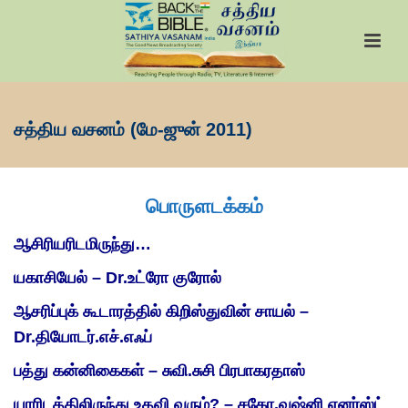
சத்திய வசனம் (மே-ஜுன் 2011)
பொருளடக்கம்
ஆசிரியரிடமிருந்து…
யகாசியேல் – Dr.உட்ரோ குரோல்
ஆசரிப்புக் கூடாரத்தில் கிறிஸ்துவின் சாயல் –
Dr.தியோடர்.எச்.எஃப்
பத்து கன்னிகைகள் – சுவி.சுசி பிரபாகரதாஸ்
யாரிடத்திலிருந்து உதவி வரும்? – சகோ.வஷ்னி ஏனர்ஸ்ட்